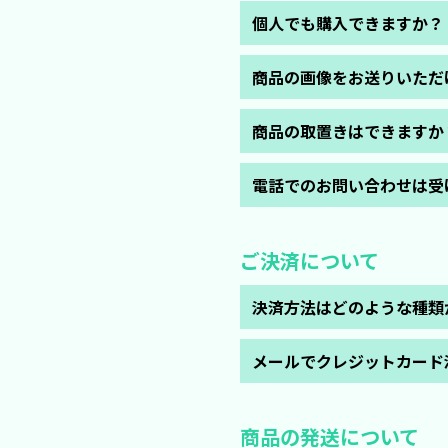
現在、キャンペーン中のため、
個人でも購入できますか？
はい、できます。お気軽にご発
商品の画像をお送りいただ
「お問い合わせ」よりお知らせ
商品の取置きはできますか
ほとんどの場合1週間の取り置
電話でのお問い合わせは受
受け付けております。お気軽に
ご決済について
決済方法はどのような種類
銀行振込(前払い)/クレジット/Am
メールでクレジットカード
午前9時までの「ご決済」で最
申し訳ございませんができかね
詳しくは「お問い合わせ」くだ
商品の発送について