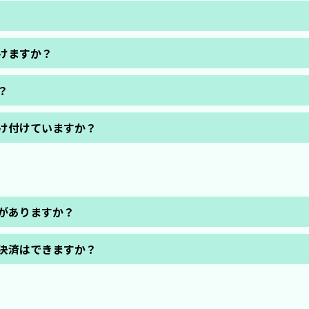
日本全国送料無料です。
注ください。
けますか？
ください。追ってご連絡いたします。 ※無期限保証パソコンはできか
？
きが可能です。
け付けていますか？
お電話下さい
がありますか？
azon Pay/PayPayがあります。
決済はできますか？
短翌日発送です！
ます。お手数ですがカート決済画面を経由いただく必要があります。
さい。