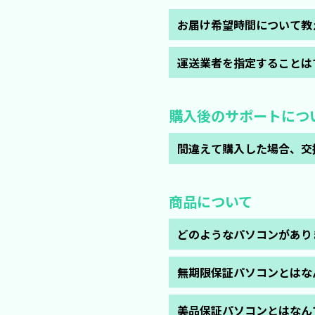
お届け希望時間について教
以下の5つの時間枠からご選択い
運送業者を指定することは
・8：00～12：00
申し訳ございませんができかね
・14：00～16：00
・16：00～18：00
購入後のサポートにつ
・18：00～20：00
・19：00～21：00
間違えて購入した場合、交
交通事情や天候状況、災害など
あらかじめご了承ください。
商品到着予定日から7日間以内
誤った商品を購入してしまった
商品について
詳しくは保証に関するご案内
(
どのようなパソコンがあり
Corei3、Corei5 第8
無期限保証パソコンとはな
ぜひお問合せ下さい。
理由を問わず無期限で保証する
美品保証パソコンとはなん