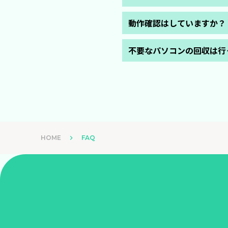
商品をご購入頂いた場合は、本
本免責事項に同意できない場合
平日の9:30～17:00です。
動作確認はしていますか？
当店におきましては、動作確認
不要なパソコンの回収は行
中古である以上、正常に動作し
念入りに動作確認専用マニュア
買取を行っております。こち
また引き取った商品はブラン
HOME
keyboard_arrow_right
FAQ