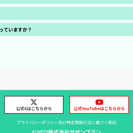
免責事項に同意されたものとみなし、
は、商品を発注されないようお願い申上げます。
土日祝はお休みになります。
専門の担当者を設置し、「入荷時」と「清掃後」の2回動作確認を行っ
っていますか？
ない可能性はあるということを念頭に置き、
ルに沿った動作試験を行っております。
ら
(https://adenwa.com/)
で無料査定を行っております。
コで完全にデータ消去してますのでご安心ください。
公式Xはこちらから
公式YouTubeはこちらから
プライバシーポリシー及び特定商取引法に基づく表記
©2022株式会社サザンプラン