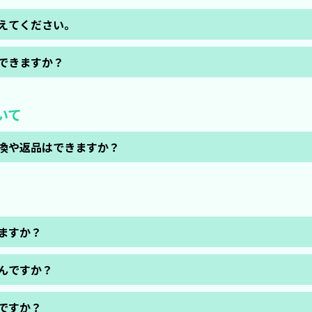
えてください。
ただけます。ヤマト運輸のサービス上、「12：00～14：00」はご選
できますか？
ます。
いて
換や返品はできますか？
の発生、その他さまざまな条件によりご希望の時間帯にお届けすること
のご連絡をいただいた場合に限り、
など、お客様都合による『交換』が可能です。
https://hello-computer.jp/shop/warranty/)
をご確認ください。
ますか？
世代~最新機種まで、さまざまなスペックのPCを取り揃えております。
んですか？
中古パソコンです。浸水や落下による破損などすべての故障・不具合が
ですか？