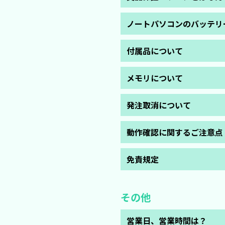
あんしんしてご利用いただけま
当社は磨き技術や品質に自信を
ノートパソコンのバッテリ
になられた場合に、商品を交換
詳しくはこちら
(https://hell
・弊社取り扱いのノートパソコ
付属品について
・商品によってはバッテリー劣
・弊社ではバッテリーの単品販
・商品ページに記載している付
新しいバッテリーが必要な場
メモリについて
・ACアダプタは汎用品を同梱
商品ページにて記載しているメ
発注取消について
システムのプロパティなどで表
詳細ページにて記載しているメ
ご発注いただいた後、以下のタ
動作確認に関するご注意点
念のためご発注内容を十分にご
【動作確認のお願い】
・在庫品の発送
免責規定
商品の動作確認は、出荷前に動
発送日当日の15:00
配送時のトラブルや当店のチェ
・取寄せ品の発送
当店でご購入された商品の初期
お手元に届きましたら必ず一度
決済方法が「銀行振込（前払）
を原因とする、お客様の、設置
決済方法が「代金引換（現金）
その他
売上機会逸失による損害、各種
【余裕を持った商品手配のお願
当店では損害賠償等一切の保障
上記動作確認を行う際、できる
※上記タイミング経過前ですと
営業日、営業時間は？
余裕を持った商品手配の程お願
※上記タイミング経過後ですと